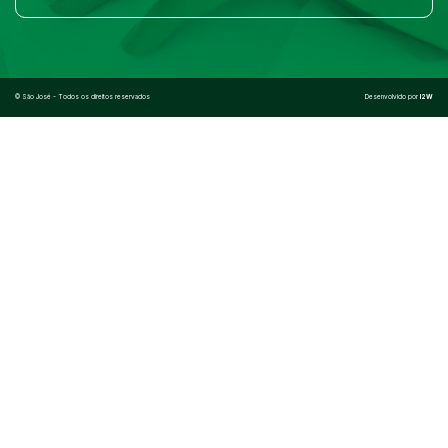
©
São José
- Todos os direitos reservados
Desenvolvido por
I2W