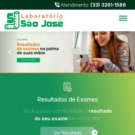
Atendimento:
(33) 3261-1586
Alter
Previous
Nex
Resultados de Exames
Você acessa com facilidade o
resultado
do seu exame
em nosso site.
Ver Resultado