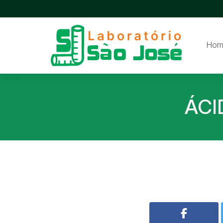
Hom
ÁCI