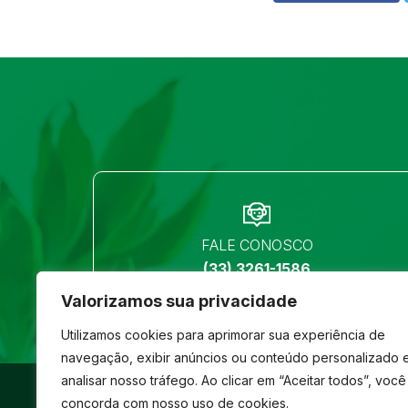
FALE CONOSCO
(33) 3261-1586
Valorizamos sua privacidade
Utilizamos cookies para aprimorar sua experiência de
navegação, exibir anúncios ou conteúdo personalizado 
analisar nosso tráfego. Ao clicar em “Aceitar todos”, você
©
São José
- Todos os direitos reservados
concorda com nosso uso de cookies.