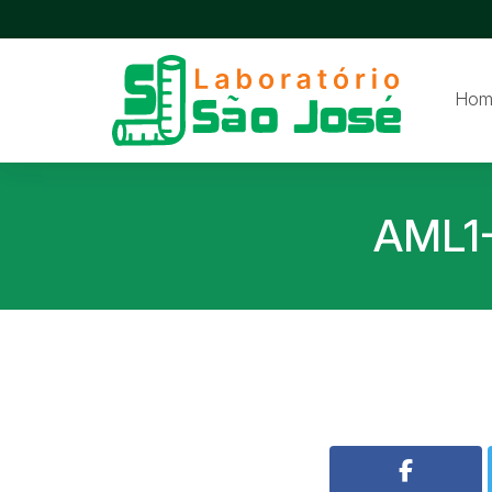
Hom
AML1-