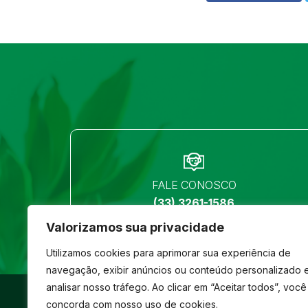
FALE CONOSCO
(33) 3261-1586
Valorizamos sua privacidade
Utilizamos cookies para aprimorar sua experiência de
navegação, exibir anúncios ou conteúdo personalizado 
analisar nosso tráfego. Ao clicar em “Aceitar todos”, você
©
São José
- Todos os direitos reservados
concorda com nosso uso de cookies.