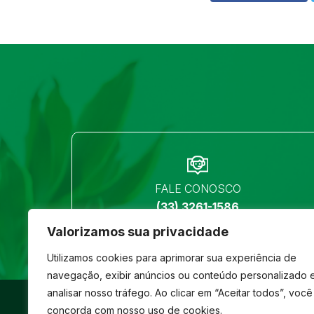
FALE CONOSCO
(33) 3261-1586
Valorizamos sua privacidade
Utilizamos cookies para aprimorar sua experiência de
navegação, exibir anúncios ou conteúdo personalizado 
analisar nosso tráfego. Ao clicar em “Aceitar todos”, você
©
São José
- Todos os direitos reservados
concorda com nosso uso de cookies.