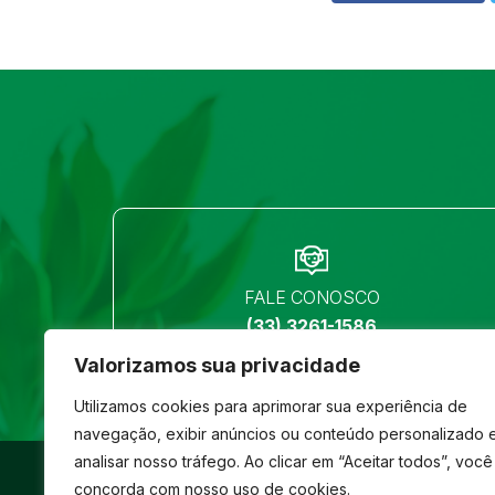
FALE CONOSCO
(33) 3261-1586
Valorizamos sua privacidade
Utilizamos cookies para aprimorar sua experiência de
navegação, exibir anúncios ou conteúdo personalizado 
analisar nosso tráfego. Ao clicar em “Aceitar todos”, você
©
São José
- Todos os direitos reservados
concorda com nosso uso de cookies.