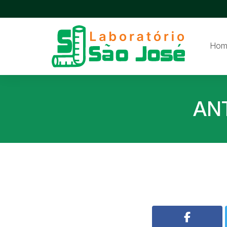
Hom
AN