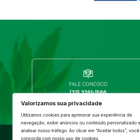
FALE CONOSCO
(33) 3261-1586
Valorizamos sua privacidade
Utilizamos cookies para aprimorar sua experiência de
navegação, exibir anúncios ou conteúdo personalizado 
analisar nosso tráfego. Ao clicar em “Aceitar todos”, você
©
São José
- Todos os direitos reservados
concorda com nosso uso de cookies.