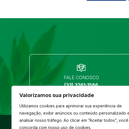
FALE CONOSCO
(33) 3261-1586
Valorizamos sua privacidade
Utilizamos cookies para aprimorar sua experiência de
navegação, exibir anúncios ou conteúdo personalizado 
analisar nosso tráfego. Ao clicar em “Aceitar todos”, você
©
São José
- Todos os direitos reservados
concorda com nosso uso de cookies.