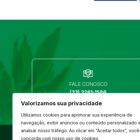
FALE CONOSCO
(33) 3261-1586
Valorizamos sua privacidade
Utilizamos cookies para aprimorar sua experiência de
navegação, exibir anúncios ou conteúdo personalizado 
analisar nosso tráfego. Ao clicar em “Aceitar todos”, você
©
São José
- Todos os direitos reservados
concorda com nosso uso de cookies.