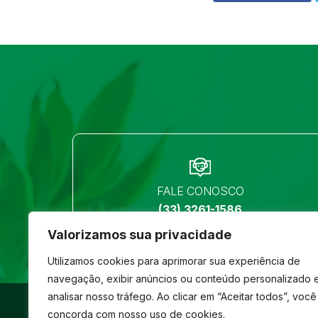
FALE CONOSCO
(33) 3261-1586
Valorizamos sua privacidade
Utilizamos cookies para aprimorar sua experiência de
navegação, exibir anúncios ou conteúdo personalizado 
analisar nosso tráfego. Ao clicar em “Aceitar todos”, você
©
São José
- Todos os direitos reservados
concorda com nosso uso de cookies.