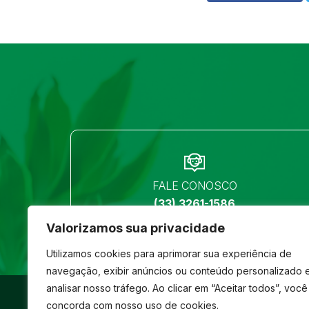
FALE CONOSCO
(33) 3261-1586
Valorizamos sua privacidade
Utilizamos cookies para aprimorar sua experiência de
navegação, exibir anúncios ou conteúdo personalizado 
analisar nosso tráfego. Ao clicar em “Aceitar todos”, você
©
São José
- Todos os direitos reservados
concorda com nosso uso de cookies.