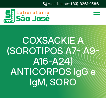
Atendimento:
(33) 3261-1586
Alter
COXSACKIE A
(SOROTIPOS A7- A9-
A16-A24)
ANTICORPOS IgG e
IgM, SORO