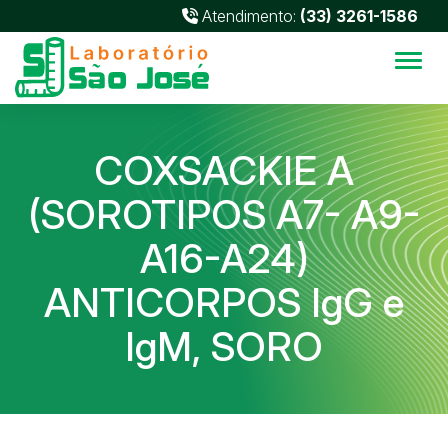
Atendimento:
(33) 3261-1586
Alter
COXSACKIE A
(SOROTIPOS A7- A9-
A16-A24)
ANTICORPOS IgG e
IgM, SORO