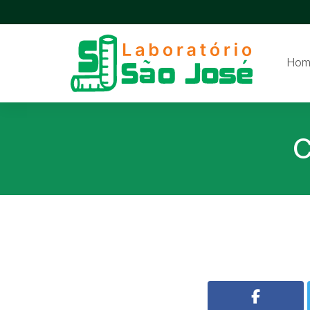
Hom
C