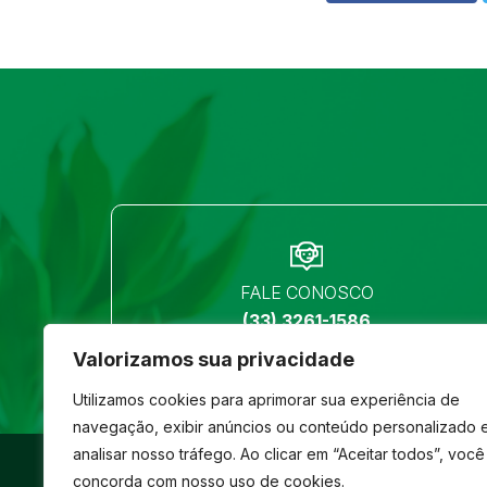
FALE CONOSCO
(33) 3261-1586
Valorizamos sua privacidade
Utilizamos cookies para aprimorar sua experiência de
navegação, exibir anúncios ou conteúdo personalizado 
analisar nosso tráfego. Ao clicar em “Aceitar todos”, você
©
São José
- Todos os direitos reservados
concorda com nosso uso de cookies.