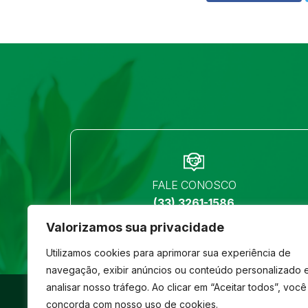
FALE CONOSCO
(33) 3261-1586
Valorizamos sua privacidade
Utilizamos cookies para aprimorar sua experiência de
navegação, exibir anúncios ou conteúdo personalizado 
analisar nosso tráfego. Ao clicar em “Aceitar todos”, você
©
São José
- Todos os direitos reservados
concorda com nosso uso de cookies.