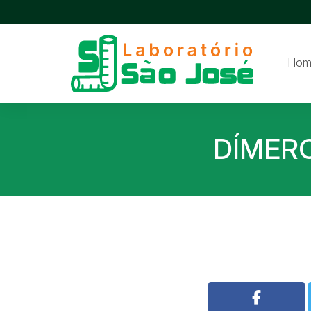
Hom
DÍMER