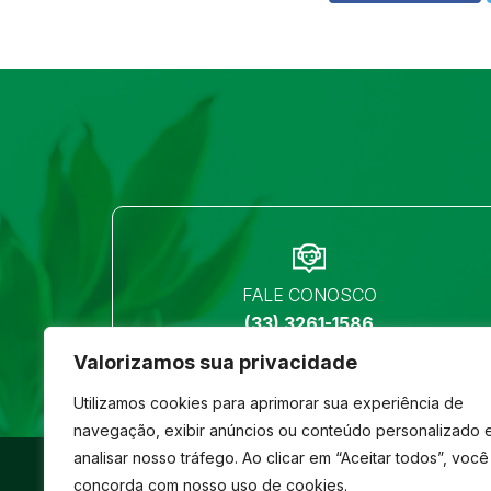
FALE CONOSCO
(33) 3261-1586
Valorizamos sua privacidade
Utilizamos cookies para aprimorar sua experiência de
navegação, exibir anúncios ou conteúdo personalizado 
analisar nosso tráfego. Ao clicar em “Aceitar todos”, você
©
São José
- Todos os direitos reservados
concorda com nosso uso de cookies.