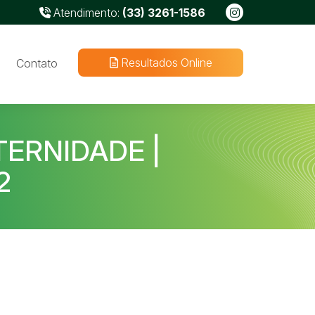
Atendimento:
(33) 3261-1586
Resultados Online
Contato
ERNIDADE |
2