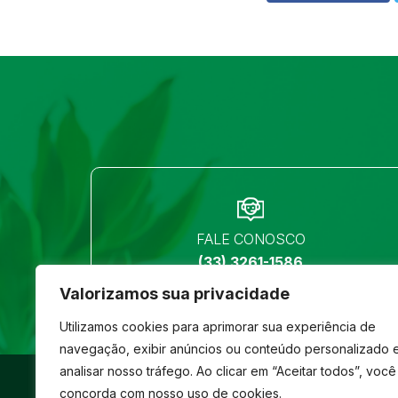
FALE CONOSCO
(33) 3261-1586
Valorizamos sua privacidade
Utilizamos cookies para aprimorar sua experiência de
navegação, exibir anúncios ou conteúdo personalizado 
analisar nosso tráfego. Ao clicar em “Aceitar todos”, você
©
São José
- Todos os direitos reservados
concorda com nosso uso de cookies.