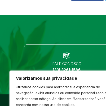
FALE CONOSCO
(33) 3261-1586
Valorizamos sua privacidade
Utilizamos cookies para aprimorar sua experiência de
navegação, exibir anúncios ou conteúdo personalizado 
analisar nosso tráfego. Ao clicar em “Aceitar todos”, você
©
São José
- Todos os direitos reservados
concorda com nosso uso de cookies.