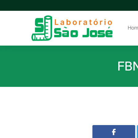
Hom
FB