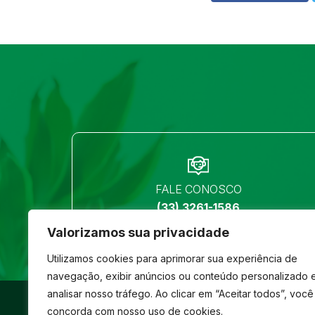
FALE CONOSCO
(33) 3261-1586
Valorizamos sua privacidade
Utilizamos cookies para aprimorar sua experiência de
navegação, exibir anúncios ou conteúdo personalizado 
analisar nosso tráfego. Ao clicar em “Aceitar todos”, você
©
São José
- Todos os direitos reservados
concorda com nosso uso de cookies.