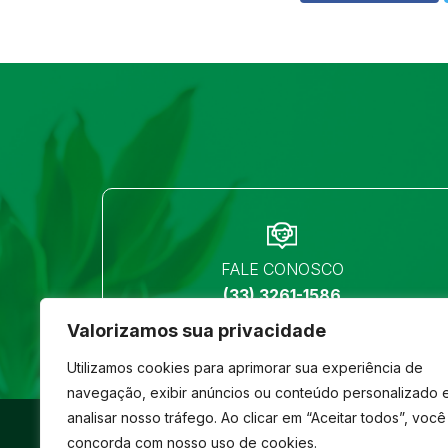
FALE CONOSCO
(33) 3261-1586
Valorizamos sua privacidade
Utilizamos cookies para aprimorar sua experiência de
navegação, exibir anúncios ou conteúdo personalizado 
analisar nosso tráfego. Ao clicar em “Aceitar todos”, você
©
São José
- Todos os direitos reservados
concorda com nosso uso de cookies.