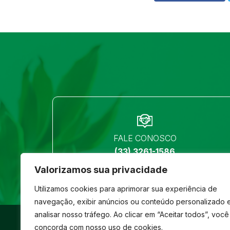
FALE CONOSCO
(33) 3261-1586
Valorizamos sua privacidade
Utilizamos cookies para aprimorar sua experiência de
navegação, exibir anúncios ou conteúdo personalizado 
analisar nosso tráfego. Ao clicar em “Aceitar todos”, você
©
São José
- Todos os direitos reservados
concorda com nosso uso de cookies.