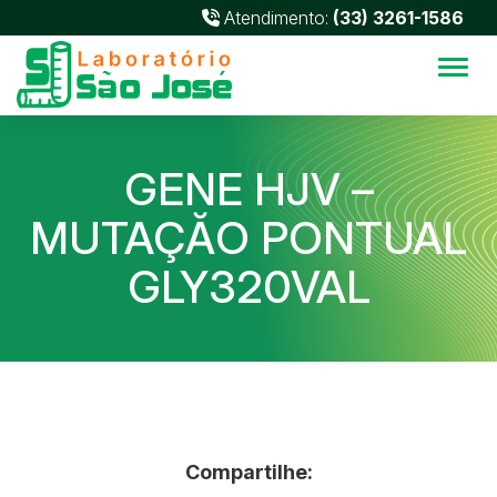
Atendimento:
(33) 3261-1586
Alter
GENE HJV –
MUTAÇĂO PONTUAL
GLY320VAL
Compartilhe: