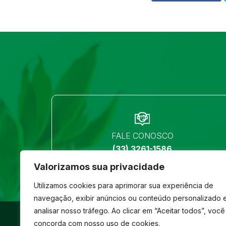
FALE CONOSCO
(33) 3261-1586
Valorizamos sua privacidade
Utilizamos cookies para aprimorar sua experiência de
navegação, exibir anúncios ou conteúdo personalizado 
analisar nosso tráfego. Ao clicar em “Aceitar todos”, você
©
São José
- Todos os direitos reservados
concorda com nosso uso de cookies.