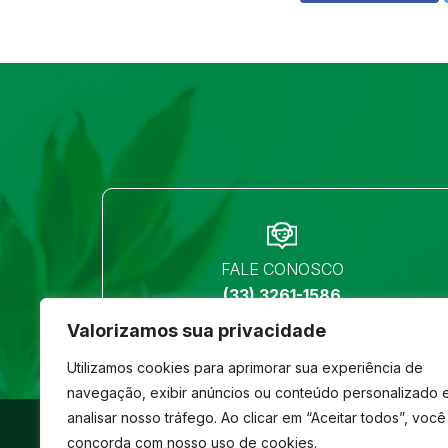
FALE CONOSCO
(33) 3261-1586
Valorizamos sua privacidade
Utilizamos cookies para aprimorar sua experiência de
navegação, exibir anúncios ou conteúdo personalizado 
analisar nosso tráfego. Ao clicar em “Aceitar todos”, você
©
São José
- Todos os direitos reservados
concorda com nosso uso de cookies.