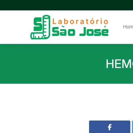
Hom
HEM