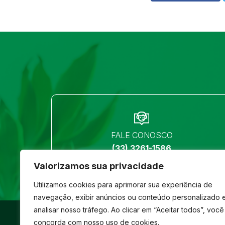
FALE CONOSCO
(33) 3261-1586
Valorizamos sua privacidade
Utilizamos cookies para aprimorar sua experiência de
navegação, exibir anúncios ou conteúdo personalizado 
analisar nosso tráfego. Ao clicar em “Aceitar todos”, você
©
São José
- Todos os direitos reservados
concorda com nosso uso de cookies.