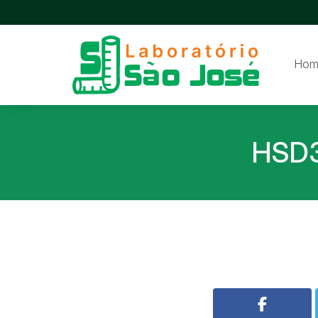
Hom
HSD