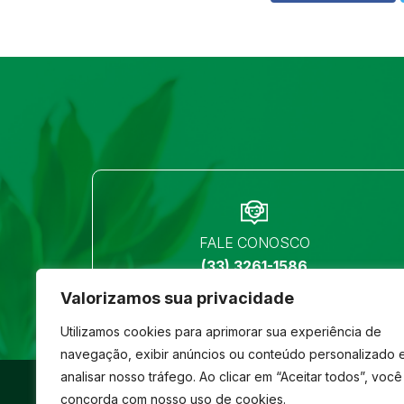
FALE CONOSCO
(33) 3261-1586
Valorizamos sua privacidade
Utilizamos cookies para aprimorar sua experiência de
navegação, exibir anúncios ou conteúdo personalizado 
analisar nosso tráfego. Ao clicar em “Aceitar todos”, você
©
São José
- Todos os direitos reservados
concorda com nosso uso de cookies.