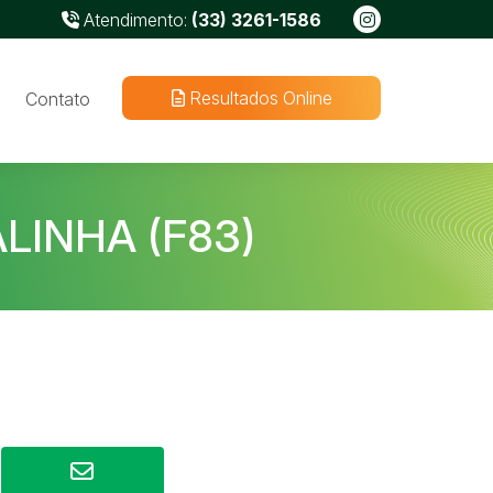
Atendimento:
(33) 3261-1586
Resultados Online
Contato
LINHA (F83)