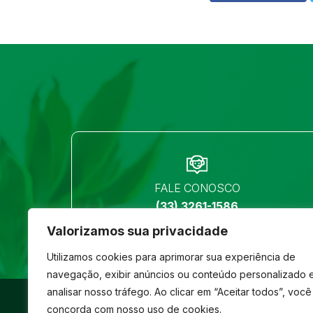
FALE CONOSCO
(33) 3261-1586
Valorizamos sua privacidade
Utilizamos cookies para aprimorar sua experiência de
navegação, exibir anúncios ou conteúdo personalizado 
analisar nosso tráfego. Ao clicar em “Aceitar todos”, você
©
São José
- Todos os direitos reservados
concorda com nosso uso de cookies.