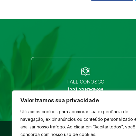
FALE CONOSCO
(33) 3261-1586
Valorizamos sua privacidade
Utilizamos cookies para aprimorar sua experiência de
navegação, exibir anúncios ou conteúdo personalizado 
analisar nosso tráfego. Ao clicar em “Aceitar todos”, você
©
São José
- Todos os direitos reservados
concorda com nosso uso de cookies.