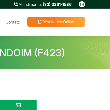
Atendimento:
(33) 3261-1586
Resultados Online
Contato
ENDOIM (F423)