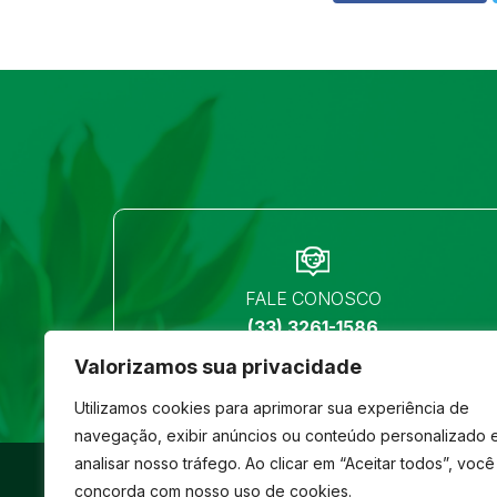
FALE CONOSCO
(33) 3261-1586
Valorizamos sua privacidade
Utilizamos cookies para aprimorar sua experiência de
navegação, exibir anúncios ou conteúdo personalizado 
analisar nosso tráfego. Ao clicar em “Aceitar todos”, você
©
São José
- Todos os direitos reservados
concorda com nosso uso de cookies.