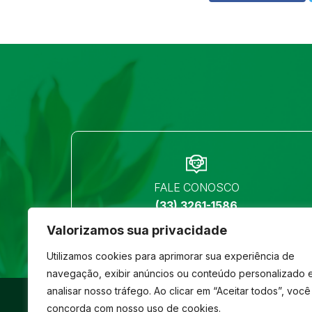
FALE CONOSCO
(33) 3261-1586
Valorizamos sua privacidade
Utilizamos cookies para aprimorar sua experiência de
navegação, exibir anúncios ou conteúdo personalizado 
analisar nosso tráfego. Ao clicar em “Aceitar todos”, você
©
São José
- Todos os direitos reservados
concorda com nosso uso de cookies.