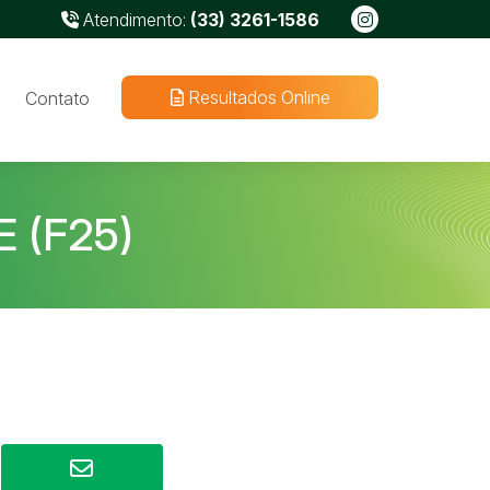
Atendimento:
(33) 3261-1586
Resultados Online
Contato
 (F25)