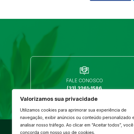
FALE CONOSCO
(33) 3261-1586
Valorizamos sua privacidade
Utilizamos cookies para aprimorar sua experiência de
navegação, exibir anúncios ou conteúdo personalizado 
analisar nosso tráfego. Ao clicar em “Aceitar todos”, você
©
São José
- Todos os direitos reservados
concorda com nosso uso de cookies.