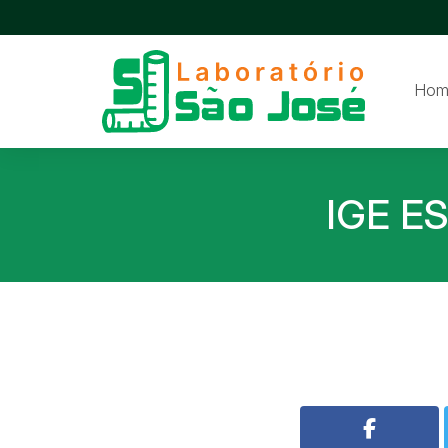
Hom
IGE E