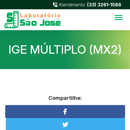
Atendimento:
(33) 3261-1586
Alter
IGE MÚLTIPLO (MX2)
Compartilhe: