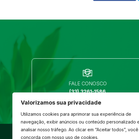
FALE CONOSCO
(33) 3261-1586
Valorizamos sua privacidade
Utilizamos cookies para aprimorar sua experiência de
navegação, exibir anúncios ou conteúdo personalizado 
analisar nosso tráfego. Ao clicar em “Aceitar todos”, você
©
São José
- Todos os direitos reservados
concorda com nosso uso de cookies.