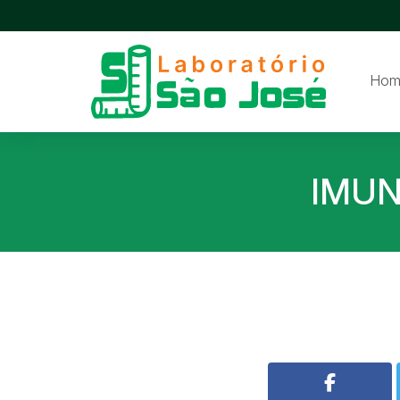
Hom
IMUN