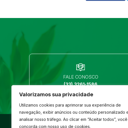
FALE CONOSCO
(33) 3261-1586
Valorizamos sua privacidade
Utilizamos cookies para aprimorar sua experiência de
navegação, exibir anúncios ou conteúdo personalizado 
analisar nosso tráfego. Ao clicar em “Aceitar todos”, você
©
São José
- Todos os direitos reservados
concorda com nosso uso de cookies.