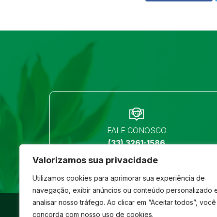
FALE CONOSCO
(33) 3261-1586
Valorizamos sua privacidade
Utilizamos cookies para aprimorar sua experiência de
navegação, exibir anúncios ou conteúdo personalizado 
analisar nosso tráfego. Ao clicar em “Aceitar todos”, você
©
São José
- Todos os direitos reservados
concorda com nosso uso de cookies.