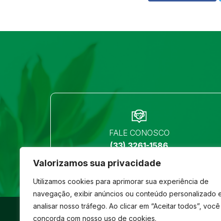
FALE CONOSCO
(33) 3261-1586
Valorizamos sua privacidade
Utilizamos cookies para aprimorar sua experiência de
navegação, exibir anúncios ou conteúdo personalizado 
analisar nosso tráfego. Ao clicar em “Aceitar todos”, você
©
São José
- Todos os direitos reservados
concorda com nosso uso de cookies.