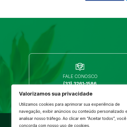
FALE CONOSCO
(33) 3261-1586
Valorizamos sua privacidade
Utilizamos cookies para aprimorar sua experiência de
navegação, exibir anúncios ou conteúdo personalizado 
analisar nosso tráfego. Ao clicar em “Aceitar todos”, você
©
São José
- Todos os direitos reservados
concorda com nosso uso de cookies.