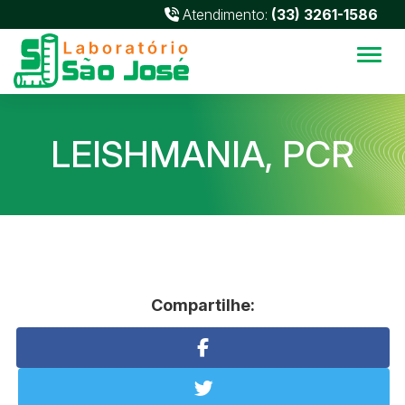
Atendimento:
(33) 3261-1586
Alter
LEISHMANIA, PCR
Compartilhe: