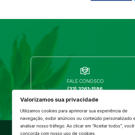
FALE CONOSCO
(33) 3261-1586
Valorizamos sua privacidade
Utilizamos cookies para aprimorar sua experiência de
navegação, exibir anúncios ou conteúdo personalizado 
analisar nosso tráfego. Ao clicar em “Aceitar todos”, você
©
São José
- Todos os direitos reservados
concorda com nosso uso de cookies.