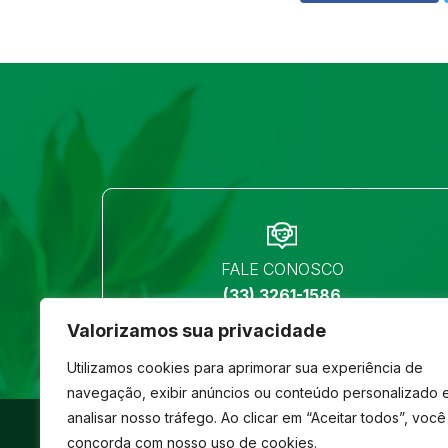
FALE CONOSCO
(33) 3261-1586
Valorizamos sua privacidade
Utilizamos cookies para aprimorar sua experiência de
navegação, exibir anúncios ou conteúdo personalizado 
analisar nosso tráfego. Ao clicar em “Aceitar todos”, você
©
São José
- Todos os direitos reservados
concorda com nosso uso de cookies.