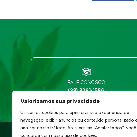
FALE CONOSCO
(33) 3261-1586
Valorizamos sua privacidade
Utilizamos cookies para aprimorar sua experiência de
navegação, exibir anúncios ou conteúdo personalizado 
analisar nosso tráfego. Ao clicar em “Aceitar todos”, você
©
São José
- Todos os direitos reservados
concorda com nosso uso de cookies.