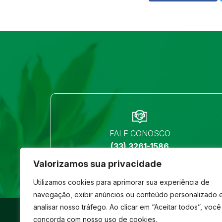
FALE CONOSCO
(33) 3261-1586
Valorizamos sua privacidade
Utilizamos cookies para aprimorar sua experiência de
navegação, exibir anúncios ou conteúdo personalizado 
analisar nosso tráfego. Ao clicar em “Aceitar todos”, você
©
São José
- Todos os direitos reservados
concorda com nosso uso de cookies.