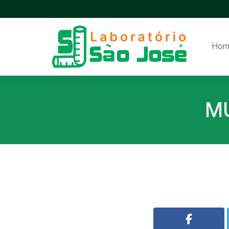
Hom
M