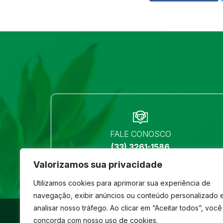
FALE CONOSCO
(33) 3261-1586
Valorizamos sua privacidade
Utilizamos cookies para aprimorar sua experiência de
navegação, exibir anúncios ou conteúdo personalizado 
analisar nosso tráfego. Ao clicar em “Aceitar todos”, você
©
São José
- Todos os direitos reservados
concorda com nosso uso de cookies.