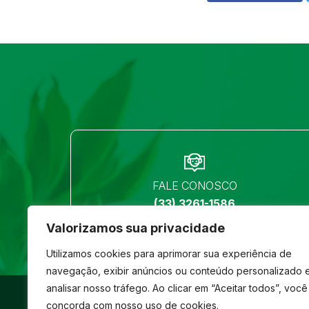
FALE CONOSCO
(33) 3261-1586
Valorizamos sua privacidade
Utilizamos cookies para aprimorar sua experiência de
navegação, exibir anúncios ou conteúdo personalizado 
analisar nosso tráfego. Ao clicar em “Aceitar todos”, você
©
São José
- Todos os direitos reservados
concorda com nosso uso de cookies.