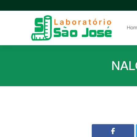
Hom
NAL