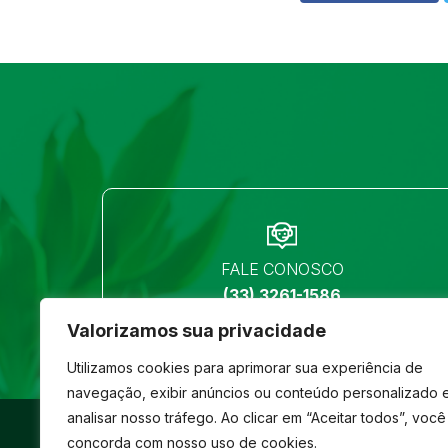
FALE CONOSCO
(33) 3261-1586
Valorizamos sua privacidade
Utilizamos cookies para aprimorar sua experiência de
navegação, exibir anúncios ou conteúdo personalizado 
analisar nosso tráfego. Ao clicar em “Aceitar todos”, você
©
São José
- Todos os direitos reservados
concorda com nosso uso de cookies.