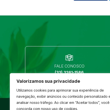
FALE CONOSCO
(33) 3261-1586
Valorizamos sua privacidade
Utilizamos cookies para aprimorar sua experiência de
navegação, exibir anúncios ou conteúdo personalizado 
analisar nosso tráfego. Ao clicar em “Aceitar todos”, você
©
São José
- Todos os direitos reservados
concorda com nosso uso de cookies.