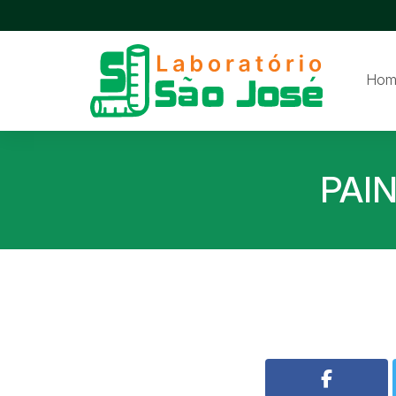
Hom
PAI