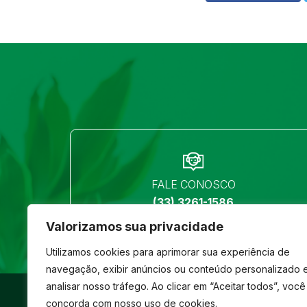
FALE CONOSCO
(33) 3261-1586
Valorizamos sua privacidade
Utilizamos cookies para aprimorar sua experiência de
navegação, exibir anúncios ou conteúdo personalizado 
analisar nosso tráfego. Ao clicar em “Aceitar todos”, você
©
São José
- Todos os direitos reservados
concorda com nosso uso de cookies.