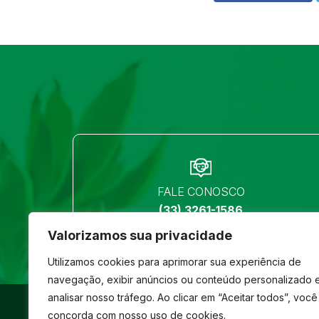
FALE CONOSCO
(33) 3261-1586
Valorizamos sua privacidade
Utilizamos cookies para aprimorar sua experiência de
navegação, exibir anúncios ou conteúdo personalizado 
analisar nosso tráfego. Ao clicar em “Aceitar todos”, você
©
São José
- Todos os direitos reservados
concorda com nosso uso de cookies.