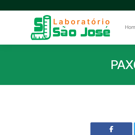
Hom
PAX