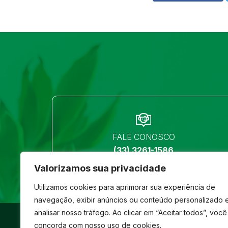
FALE CONOSCO
(33) 3261-1586
Valorizamos sua privacidade
Utilizamos cookies para aprimorar sua experiência de
navegação, exibir anúncios ou conteúdo personalizado 
analisar nosso tráfego. Ao clicar em “Aceitar todos”, você
©
São José
- Todos os direitos reservados
concorda com nosso uso de cookies.