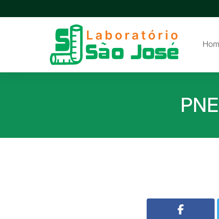
Hom
PNE