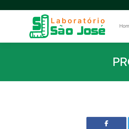
Hom
PR