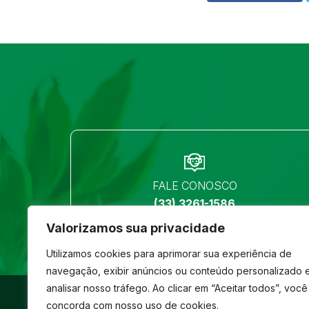
FALE CONOSCO
(33) 3261-1586
Valorizamos sua privacidade
Utilizamos cookies para aprimorar sua experiência de
navegação, exibir anúncios ou conteúdo personalizado 
analisar nosso tráfego. Ao clicar em “Aceitar todos”, você
©
São José
- Todos os direitos reservados
concorda com nosso uso de cookies.